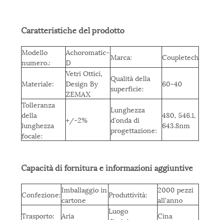
Caratteristiche del prodotto
Modello
Achoromatic-
Marca:
Coupletech
numero.:
D
Vetri Ottici,
Qualità della
Materiale:
Design By
60-40
superficie:
ZEMAX
Tolleranza
Lunghezza
della
480, 546.1,
+/-2%
d'onda di
lunghezza
643.8nm
progettazione:
focale:
Capacità di fornitura e informazioni aggiuntive
Imballaggio in
2000 pezzi
Confezione:
Produttività:
cartone
all'anno
Luogo
Trasporto:
Aria
Cina