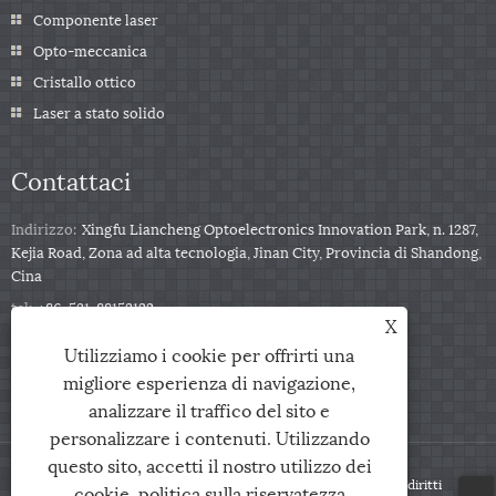
Componente laser
Opto-meccanica
Cristallo ottico
Laser a stato solido
Contattaci
Indirizzo:
Xingfu Liancheng Optoelectronics Innovation Park, n. 1287,
Kejia Road, Zona ad alta tecnologia, Jinan City, Provincia di Shandong,
Cina
tel:
+86-531-88153122
X
Telefono:
+86-13791139332
Utilizziamo i cookie per offrirti una
E-mail:
jingxu@coupletech.com
migliore esperienza di navigazione,
analizzare il traffico del sito e
personalizzare i contenuti. Utilizzando
questo sito, accetti il ​​nostro utilizzo dei
Copyright © 2022 Coupletech Co., Ltd. - celle di Pockels - Tutti i diritti
cookie.
politica sulla riservatezza